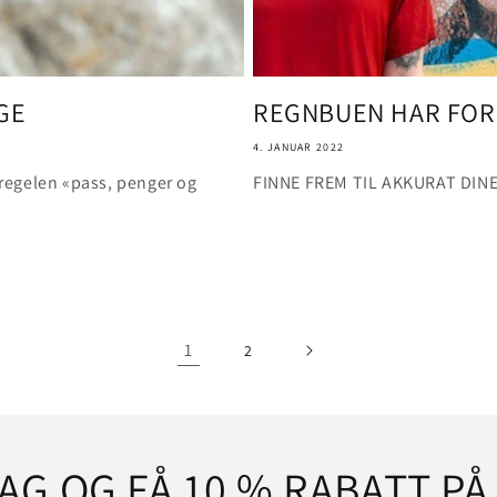
GE
REGNBUEN HAR FOR F
4. JANUAR 2022
regelen «pass, penger og
FINNE FREM TIL AKKURAT DIN
1
2
AG OG FÅ 10 % RABATT PÅ