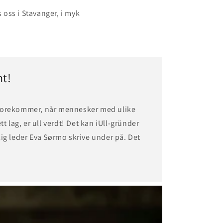
s oss i Stavanger, i myk
nt!
forekommer, når mennesker med ulike
tt lag, er ull verdt! Det kan iUll-gründer
ig leder Eva Sørmo skrive under på. Det