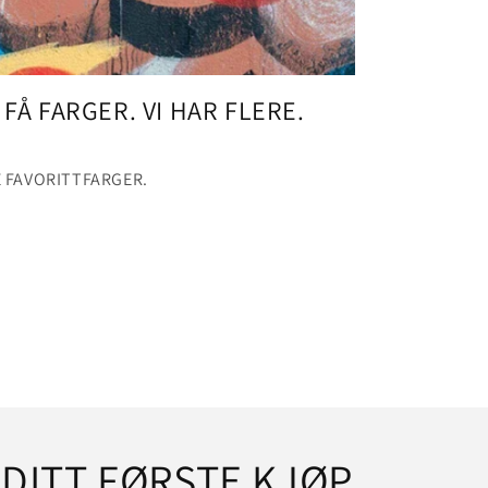
Å FARGER. VI HAR FLERE.
E FAVORITTFARGER.
 DITT FØRSTE KJØP.