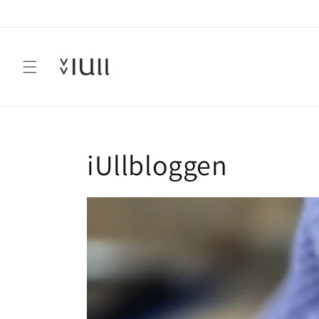
Gå videre
til
innholdet
iUllbloggen