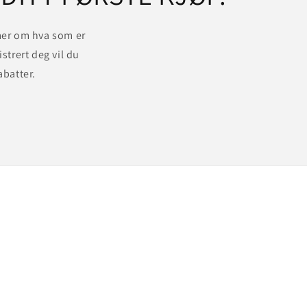
 mer om hva som er
istrert deg vil du
abatter.