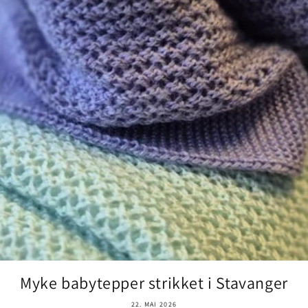
Myke babytepper strikket i Stavanger
22. MAI 2026