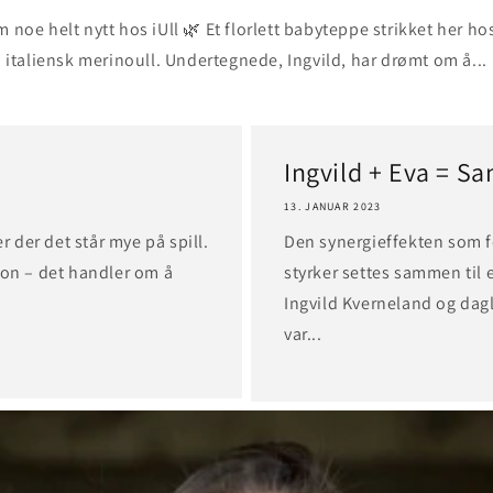
m noe helt nytt hos iUll 🌿 Et florlett babyteppe strikket her ho
italiensk merinoull. Undertegnede, Ingvild, har drømt om å...
Ingvild + Eva = Sa
13. JANUAR 2023
r der det står mye på spill.
Den synergieffekten som 
jon – det handler om å
styrker settes sammen til e
Ingvild Kverneland og dagl
var...