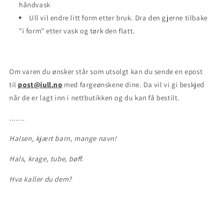
håndvask
Ull vil endre litt form etter bruk. Dra den gjerne tilbake
"i form" etter vask og tørk den flatt.
Om varen du ønsker står som utsolgt kan du sende en epost
til
post@iull.no
med fargeønskene dine. Da vil vi gi beskjed
når de er lagt inn i nettbutikken og du kan få bestilt.
.......
Halsen, kjært barn, mange navn!
Hals, krage, tube, bøff.
Hva kaller du dem?