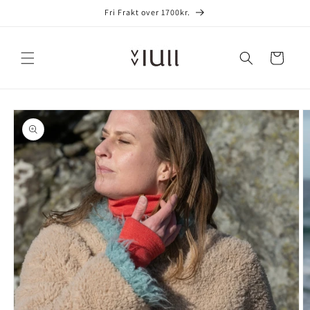
Gå videre
Fri Frakt over 1700kr.
til
innholdet
Handlekurv
opp til
roduktinformasjon