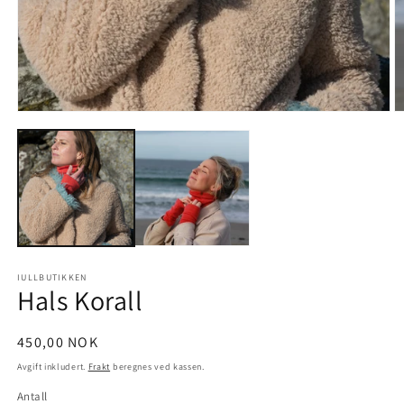
Åpne
Å
medie
m
1
2
i
i
modal
m
IULLBUTIKKEN
Hals Korall
Vanlig
450,00 NOK
pris
Avgift inkludert.
Frakt
beregnes ved kassen.
Antall