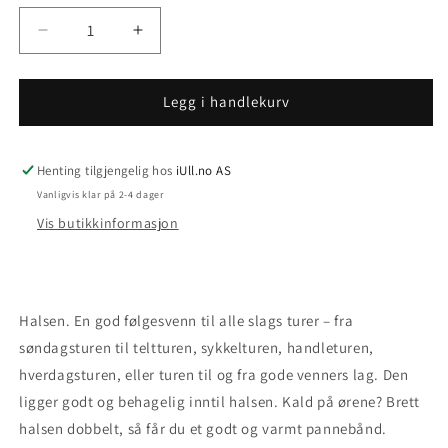
Senk
Øk
antallet
antallet
for
for
Hals
Hals
Legg i handlekurv
Korall
Korall
Henting tilgjengelig hos
iUll.no AS
Vanligvis klar på 2-4 dager
Vis butikkinformasjon
Halsen. En god følgesvenn til alle slags turer – fra
søndagsturen til teltturen, sykkelturen, handleturen,
hverdagsturen, eller turen til og fra gode venners lag. Den
ligger godt og behagelig inntil halsen. Kald på ørene? Brett
halsen dobbelt, så får du et godt og varmt pannebånd.