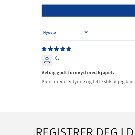
Sort by
C.
Veldig godt fornøyd med kjøpet.
Ponshoene er tynne og lette slik at jeg ka
REGISTRER DEG I D