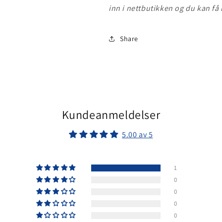
inn i nettbutikken og du kan få b
Share
Kundeanmeldelser
5.00 av 5
1
0
0
0
0