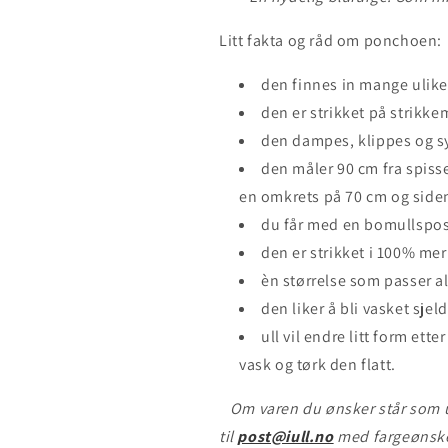
Litt fakta og råd om ponchoen:
den finnes in mange ulike
den er strikket på strikke
den dampes, klippes og s
den måler 90 cm fra spiss
en omkrets på 70 cm og side
du får med en bomullspose
den er strikket i 100% mer
èn størrelse som passer al
den liker å bli vasket sje
ull vil endre litt form ett
vask og tørk den flatt.
Om varen du ønsker står som 
til
post@iull.no
med fargeønskene