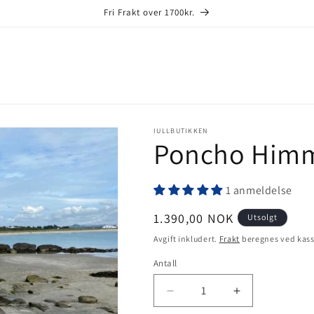
Fri Frakt over 1700kr.
IULLBUTIKKEN
Poncho Himm
1 anmeldelse
Vanlig
1.390,00 NOK
Utsolgt
pris
Avgift inkludert.
Frakt
beregnes ved kas
Antall
Senk
Øk
antallet
antallet