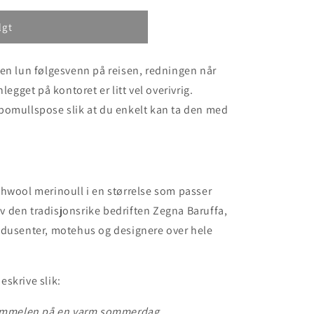
lgt
en lun følgesvenn på reisen, redningen når
legget på kontoret er litt vel overivrig.
bomullspose slik at du enkelt kan ta den med
hwool merinoull i en størrelse som passer
av den tradisjonsrike bedriften Zegna Baruffa,
odusenter, motehus og designere over hele
eskrive slik:
himmelen på en varm sommerdag.