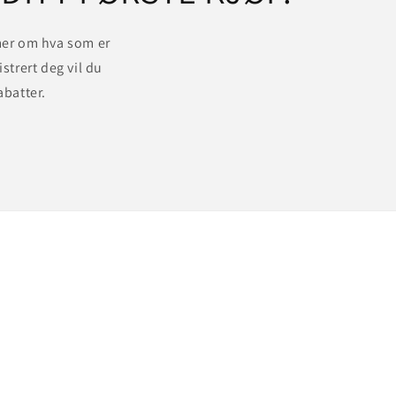
 mer om hva som er
istrert deg vil du
abatter.