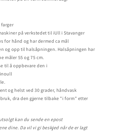
 farger
maskiner på verkstedet til iUll i Stavanger
ys for hånd og har dermed ca mål
en og opp til halsåpningen. Halsåpningen har
ne måler 55 og 75 cm.
 til å oppbevare den i
inoull
le.
ldent og helst ved 30 grader, håndvask
er bruk, dra den gjerne tilbake "i form" etter
utsolgt kan du sende en epost
 dine. Da vil vi gi beskjed når de er lagt