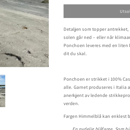
for
for
Poncho
Poncho
Utso
Himmelblå
Himmelblå
Detaljen som topper antrekket, 
solen går ned – eller når klimaan
Ponchoen leveres med en liten 
dit du skal.
Ponchoen er strikket i 100% Cas
alle.
Garnet produseres i Italia 
anerkjent av ledende strikkepr
verden.
Fargen Himmelblå kan enklest b
En nydelig blåfarge. Som 