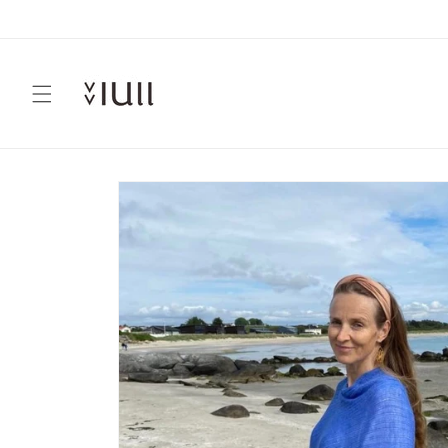
Gå videre
til
innholdet
Hopp til
produktinformasjon