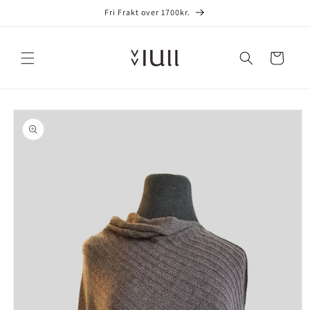
Gå videre
Fri Frakt over 1700kr.
til
innholdet
Handlekurv
opp til
roduktinformasjon