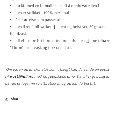
du får med en bomullspose til å oppbevare den i
den er strikket i 100% merinoull
èn størrelse som passer alle.
den liker å bli vasket sjeldent og helst ved 30 grader,
håndvask
ull vil endre litt form etter bruk, dra den gjerne tilbake
"i form" etter vask og tørk den flatt.
Om varen du ønsker står som utsolgt kan du sende en epost
til
post@iull.no
med fargeønskene dine. Da vil vi gi beskjed
når de er lagt inn i nettbutikken og du kan få bestilt.
Share