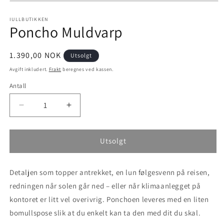
Åpne
medie
1
IULLBUTIKKEN
Poncho Muldvarp
i
modal
Vanlig
1.390,00 NOK
Utsolgt
pris
Avgift inkludert.
Frakt
beregnes ved kassen.
Antall
Senk
Øk
antallet
antallet
for
for
Poncho
Poncho
Utsolgt
Muldvarp
Muldvarp
Detaljen som topper antrekket, en lun følgesvenn på reisen,
redningen når solen går ned – eller når klimaanlegget på
kontoret er litt vel overivrig. Ponchoen leveres med en liten
bomullspose slik at du enkelt kan ta den med dit du skal.